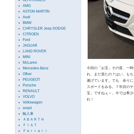
ALFA ROMEO
AMG
ASTON MARTIN
Audi
BMW
CHRYSLER Jeep DODGE
CITROEN
Ford
JAGUAR
LAND ROVER
MINI
McLaren
今回の「お宝」その昔、一時
Mercedes-Benz
Other
れ、まだ居たの？はい、もち
PEUGEOT
遂げています。でも、余りに
Porsche
スボードをみる。７年目のヤン
RENAULT
宝」ですねぇ～。今では希少
VOLVO
れ！
Volkswagen
smart
輸入車
ＡＢＡＲＴＨ
ＦＩＡＴ
Ｆｅｒｒａｒｉ