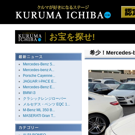
お宝を探せ!
希少！Mercedes-b
Mercedes-Benz S...
Mercedes-benz A...
Porsche Cayenne...
JAGUAR I-PACE E...
Mercedes-Benz E...
BMW i3
クラシックレンジローバー
メルセデス・ベンツ EQC 1...
M-Benz ML 350 B...
MASERATI Gran T...