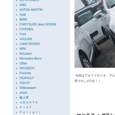
ALFA ROMEO
AMG
ASTON MARTIN
Audi
BMW
CHRYSLER Jeep DODGE
CITROEN
Ford
JAGUAR
LAND ROVER
MINI
McLaren
Mercedes-Benz
Other
PEUGEOT
Porsche
今回はアルファロメオ アル
RENAULT
売りのこの1台！！
VOLVO
Volkswagen
smart
輸入車
ＡＢＡＲＴＨ
ＦＩＡＴ
Ｆｅｒｒａｒｉ