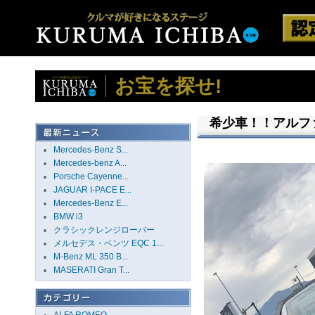
お宝を探せ!
希少車！！アルファ
Mercedes-Benz S...
Mercedes-benz A...
Porsche Cayenne...
JAGUAR I-PACE E...
Mercedes-Benz E...
BMW i3
クラシックレンジローバー
メルセデス・ベンツ EQC 1...
M-Benz ML 350 B...
MASERATI Gran T...