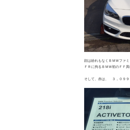
顔は紛れもなくＢＭＷファミ
ＦＲに拘るＢＭＷ初のＦＦ異
そして、赤は、 ３，０９９