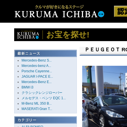
お宝を探せ!
ＰＥＵＧＥＯＴ 
Mercedes-Benz S...
Mercedes-benz A...
Porsche Cayenne...
JAGUAR I-PACE E...
Mercedes-Benz E...
BMW i3
クラシックレンジローバー
メルセデス・ベンツ EQC 1...
M-Benz ML 350 B...
MASERATI Gran T...