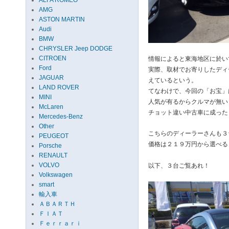
ALFA ROMEO
AMG
ASTON MARTIN
Audi
BMW
CHRYSLER Jeep DODGE
CITROEN
情報によると東海地区に於い
Ford
実際、取材でお寄りしたディ
JAGUAR
えているという。
LAND ROVER
てなわけで、今回の「お宝」
MINI
人気が有るからクルマが無い
McLaren
チョット違い中古車に成った
Mercedes-Benz
Other
こちらのディーラーさんも３
PEUGEOT
価格は２１９万円から選べる
Porsche
RENAULT
VOLVO
以下、３台ご覧あれ！
Volkswagen
smart
輸入車
ＡＢＡＲＴＨ
ＦＩＡＴ
Ｆｅｒｒａｒｉ