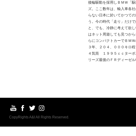
後輪駆動を採用しＢＭＷ「駆
ズ。ここ数年は、輸入車各社
らない日本に於いてかつての
う。今の時代「走り」だけで
と、でも、冷静に考えて欲し
はネット周遊しても見つから
らにコンパクトカーでＢＭＷ
３年、２０４、０００キロ程
４気筒 １９９５ｃｃターボ
リーズ最後のＦＲディーゼル
CopyRights A&I All Rights Reserved.