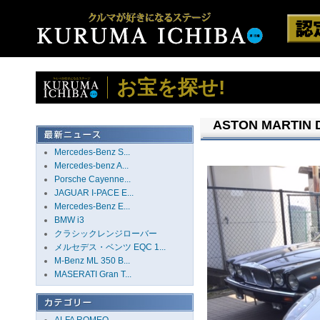
お宝を探せ!
ASTON MARTIN 
Mercedes-Benz S...
Mercedes-benz A...
Porsche Cayenne...
JAGUAR I-PACE E...
Mercedes-Benz E...
BMW i3
クラシックレンジローバー
メルセデス・ベンツ EQC 1...
M-Benz ML 350 B...
MASERATI Gran T...