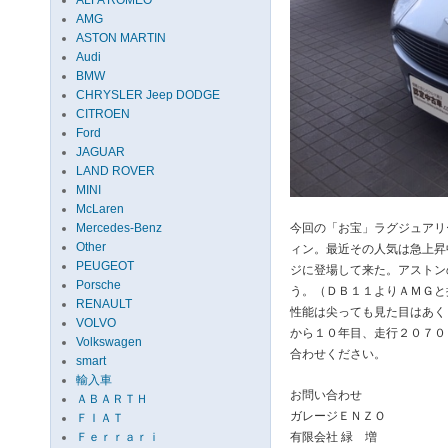
ALFA ROMEO
AMG
ASTON MARTIN
Audi
BMW
CHRYSLER Jeep DODGE
CITROEN
Ford
JAGUAR
LAND ROVER
MINI
McLaren
Mercedes-Benz
今回の「お宝」ラグジュアリ
Other
ィン。最近その人気は急上昇
PEUGEOT
ジに登場して来た。アストン
Porsche
う。（ＤＢ１１よりＡＭＧと
RENAULT
性能は尖っても見た目はあく
VOLVO
から１０年目、走行２０７０
Volkswagen
合わせください。
smart
輸入車
お問い合わせ
ＡＢＡＲＴＨ
ガレージＥＮＺＯ
ＦＩＡＴ
Ｆｅｒｒａｒｉ
有限会社 緑 増