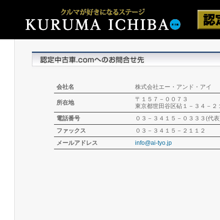
会社名
株式会社エー・アンド・アイ
〒１５７－００７３
所在地
東京都世田谷区砧１－３４－２
電話番号
０３－３４１５－０３３３(代表
ファックス
０３－３４１５－２１１２
メールアドレス
info@ai-tyo.jp